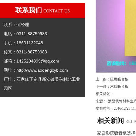
联系我们
CONTACT US
联系：邹经理
电话：0311-88759983
手机：18631132048
传真：0311-88759983
邮箱：
1425204899@qq.com
网址：
http://www.aodengxyb.com
厂址：石家庄正定县新安镇吴兴村北工业
上一条：
阻燃吸音板
下一条：
木质吸音板
园区
相关标签：
来源：
澳登装饰材料生
发布时间：2016/12/23 11:2
相关新闻
REL
家庭影院吸音板选择